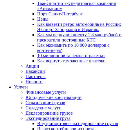
Транспортно-экспедиторская компания
«Артмарин»
Порт Санкт-Петербург
Цены
Как вывезти ретро-автомобиль из России:
Экспорт Запорожца в Израиль.
Как мы вернули клиенту 1,8 млн рублей и
прекратили постоянные КТС
Как экономить по 10 000 долларов с
контейнера?
10 миллионов за чехол от ракетки
Как вернуть таможенные платежи
Акции
Вакансии
Партнеры
Новости
Услуги
Финансовые услуги
Юридические консультации
Страхование грузов
Складские услуги
Декларирование грузов
Экспедирование груза
Внутрипортовое экспедирование грузов
Вывоз контейнеров из порта