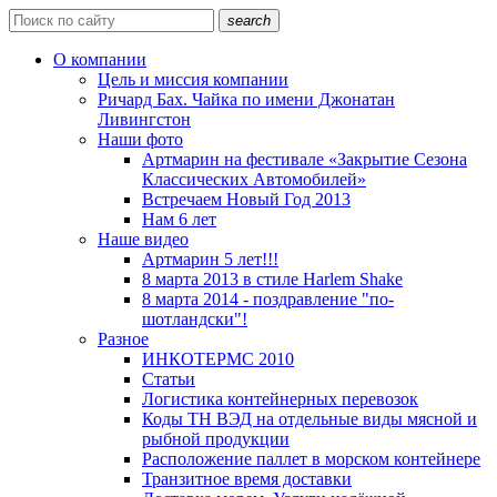
search
О компании
Цель и миссия компании
Ричард Бах. Чайка по имени Джонатан
Ливингстон
Наши фото
Артмарин на фестивале «Закрытие Сезона
Классических Автомобилей»
Встречаем Новый Год 2013
Нам 6 лет
Наше видео
Артмарин 5 лет!!!
8 марта 2013 в стиле Harlem Shake
8 марта 2014 - поздравление "по-
шотландски"!
Разное
ИНКОТЕРМС 2010
Статьи
Логистика контейнерных перевозок
Коды ТН ВЭД на отдельные виды мясной и
рыбной продукции
Расположение паллет в морском контейнере
Транзитное время доставки