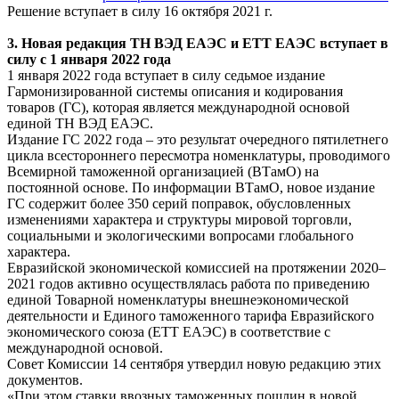
Решение вступает в силу 16 октября 2021 г.
3. Новая редакция ТН ВЭД ЕАЭС и ЕТТ ЕАЭС вступает в
силу с 1 января 2022 года
1 января 2022 года вступает в силу седьмое издание
Гармонизированной системы описания и кодирования
товаров (ГС), которая является международной основой
единой ТН ВЭД ЕАЭС.
Издание ГС 2022 года – это результат очередного пятилетнего
цикла всестороннего пересмотра номенклатуры, проводимого
Всемирной таможенной организацией (ВТамО) на
постоянной основе. По информации ВТамО, новое издание
ГС содержит более 350 серий поправок, обусловленных
изменениями характера и структуры мировой торговли,
социальными и экологическими вопросами глобального
характера.
Евразийской экономической комиссией на протяжении 2020–
2021 годов активно осуществлялась работа по приведению
единой Товарной номенклатуры внешнеэкономической
деятельности и Единого таможенного тарифа Евразийского
экономического союза (ЕТТ ЕАЭС) в соответствие с
международной основой.
Совет Комиссии 14 сентября утвердил новую редакцию этих
документов.
«При этом ставки ввозных таможенных пошлин в новой