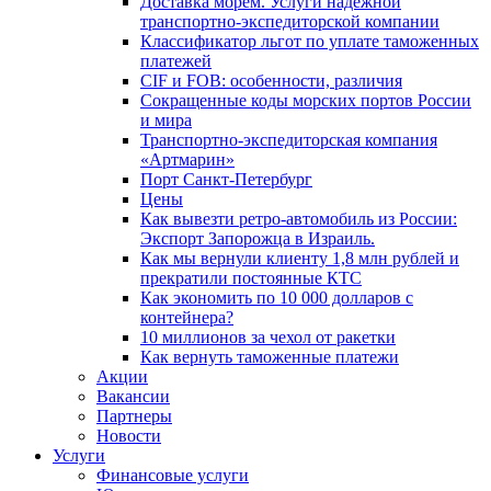
Доставка морем. Услуги надёжной
транспортно-экспедиторской компании
Классификатор льгот по уплате таможенных
платежей
CIF и FOB: особенности, различия
Сокращенные коды морских портов России
и мира
Транспортно-экспедиторская компания
«Артмарин»
Порт Санкт-Петербург
Цены
Как вывезти ретро-автомобиль из России:
Экспорт Запорожца в Израиль.
Как мы вернули клиенту 1,8 млн рублей и
прекратили постоянные КТС
Как экономить по 10 000 долларов с
контейнера?
10 миллионов за чехол от ракетки
Как вернуть таможенные платежи
Акции
Вакансии
Партнеры
Новости
Услуги
Финансовые услуги