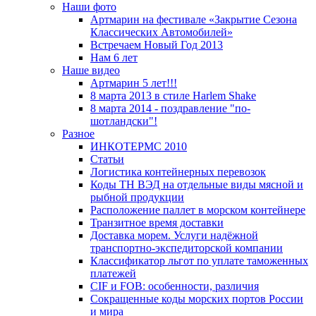
Наши фото
Артмарин на фестивале «Закрытие Сезона
Классических Автомобилей»
Встречаем Новый Год 2013
Нам 6 лет
Наше видео
Артмарин 5 лет!!!
8 марта 2013 в стиле Harlem Shake
8 марта 2014 - поздравление "по-
шотландски"!
Разное
ИНКОТЕРМС 2010
Статьи
Логистика контейнерных перевозок
Коды ТН ВЭД на отдельные виды мясной и
рыбной продукции
Расположение паллет в морском контейнере
Транзитное время доставки
Доставка морем. Услуги надёжной
транспортно-экспедиторской компании
Классификатор льгот по уплате таможенных
платежей
CIF и FOB: особенности, различия
Сокращенные коды морских портов России
и мира